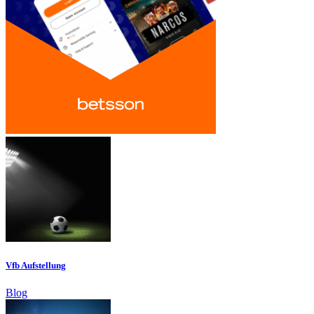
Vfb Aufstellung
Blog