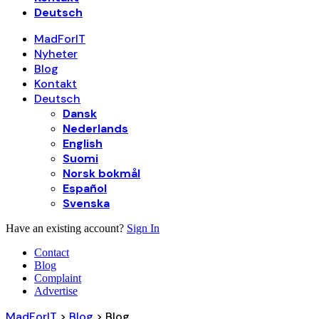
Deutsch
MadForIT
Nyheter
Blog
Kontakt
Deutsch
Dansk
Nederlands
English
Suomi
Norsk bokmål
Español
Svenska
Have an existing account?
Sign In
Contact
Blog
Complaint
Advertise
MadForIT
>
Blog
>
Blog