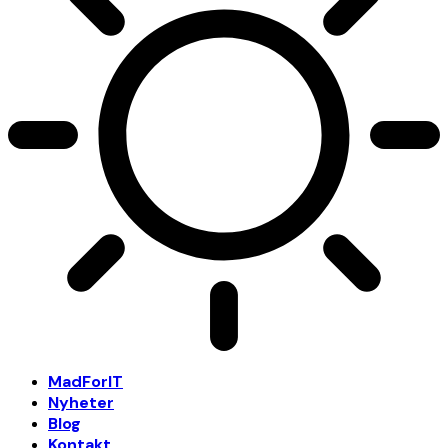
MadForIT
Nyheter
Blog
Kontakt