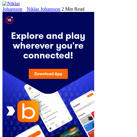
Niklas Johansson
2 Min Read