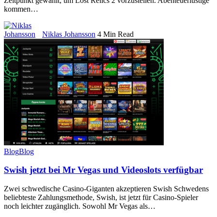
Zeitpunkt gewählt, um Lost Relics 2 vorzustellen. Abenteuerlustige
kommen
…
Niklas Johansson
4 Min Read
Blog
Blog
Swish jetzt bei Mr Vegas und Videoslots verfügbar
Zwei schwedische Casino-Giganten akzeptieren Swish Schwedens
beliebteste Zahlungsmethode, Swish, ist jetzt für Casino-Spieler
noch leichter zugänglich. Sowohl Mr Vegas als
…