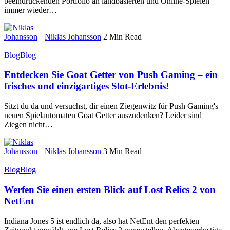
beeindruckenden Portfolio an landbasierten und Online-Spielen
immer wieder
…
Niklas Johansson
2 Min Read
Blog
Blog
Entdecken Sie Goat Getter von Push Gaming – ein
frisches und einzigartiges Slot-Erlebnis!
Sitzt du da und versuchst, dir einen Ziegenwitz für Push Gaming's
neuen Spielautomaten Goat Getter auszudenken? Leider sind
Ziegen nicht
…
Niklas Johansson
3 Min Read
Blog
Blog
Werfen Sie einen ersten Blick auf Lost Relics 2 von
NetEnt
Indiana Jones 5 ist endlich da, also hat NetEnt den perfekten