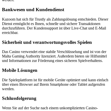
Bankwesen und Kundendienst
Kazoom hat sich für Trustly als Zahlungslösung entschieden. Dieser
Dienst ermöglicht es Ihnen, schnelle und sichere Transaktionen
durchzuführen. Der Kundensupport ist über Live-Chat und E-Mail
erreichbar.
Sicherheit und verantwortungsvolles Spielen
Das Casino verwendet eine stabile Verschlüsselung und ist von der
Malta Gaming Authority lizenziert. Außerdem bieten sie Hilfsmittel
und Informationen zur Förderung eines sicheren Spielverhaltens.
Mobile Lösungen
Die Spieleplattform ist für mobile Geräte optimiert und kann einfach
über einen Browser auf Ihrem Smartphone oder Tablet aufgerufen
werden.
Schlussfolgerung
Wenn Sie auf der Suche nach einem unkomplizierten Casino-