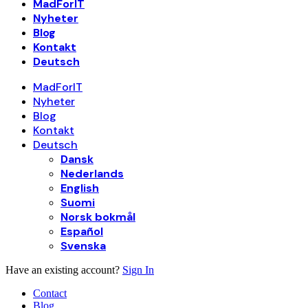
MadForIT
Nyheter
Blog
Kontakt
Deutsch
MadForIT
Nyheter
Blog
Kontakt
Deutsch
Dansk
Nederlands
English
Suomi
Norsk bokmål
Español
Svenska
Have an existing account?
Sign In
Contact
Blog