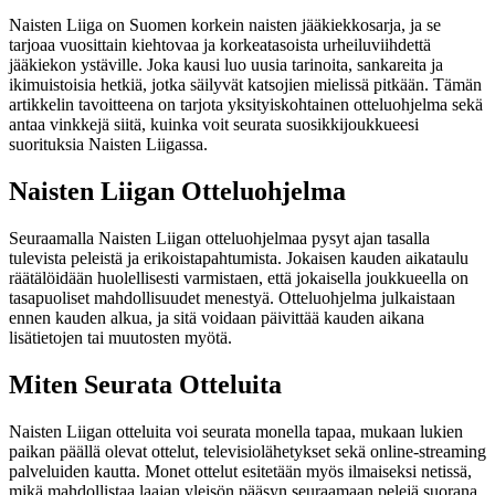
Naisten Liiga on Suomen korkein naisten jääkiekkosarja, ja se
tarjoaa vuosittain kiehtovaa ja korkeatasoista urheiluviihdettä
jääkiekon ystäville. Joka kausi luo uusia tarinoita, sankareita ja
ikimuistoisia hetkiä, jotka säilyvät katsojien mielissä pitkään. Tämän
artikkelin tavoitteena on tarjota yksityiskohtainen otteluohjelma sekä
antaa vinkkejä siitä, kuinka voit seurata suosikkijoukkueesi
suorituksia Naisten Liigassa.
Naisten Liigan Otteluohjelma
Seuraamalla Naisten Liigan otteluohjelmaa pysyt ajan tasalla
tulevista peleistä ja erikoistapahtumista. Jokaisen kauden aikataulu
räätälöidään huolellisesti varmistaen, että jokaisella joukkueella on
tasapuoliset mahdollisuudet menestyä. Otteluohjelma julkaistaan
ennen kauden alkua, ja sitä voidaan päivittää kauden aikana
lisätietojen tai muutosten myötä.
Miten Seurata Otteluita
Naisten Liigan otteluita voi seurata monella tapaa, mukaan lukien
paikan päällä olevat ottelut, televisiolähetykset sekä online-streaming
palveluiden kautta. Monet ottelut esitetään myös ilmaiseksi netissä,
mikä mahdollistaa laajan yleisön pääsyn seuraamaan pelejä suorana.