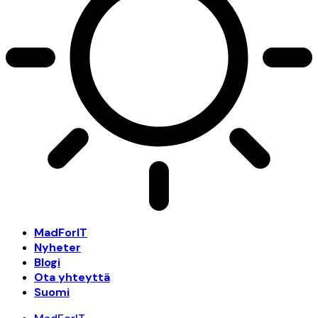
MadForIT
Nyheter
Blogi
Ota yhteyttä
Suomi