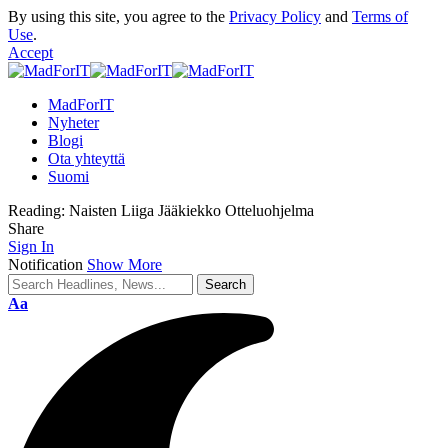
By using this site, you agree to the
Privacy Policy
and
Terms of
Use
.
Accept
MadForIT
Nyheter
Blogi
Ota yhteyttä
Suomi
Reading:
Naisten Liiga Jääkiekko Otteluohjelma
Share
Sign In
Notification
Show More
Aa