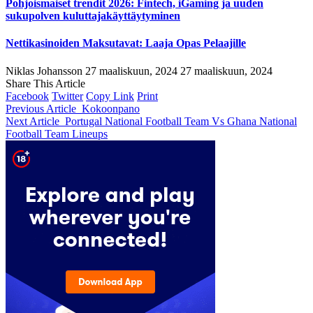
Pohjoismaiset trendit 2026: Fintech, iGaming ja uuden
sukupolven kuluttajakäyttäytyminen
Nettikasinoiden Maksutavat: Laaja Opas Pelaajille
Niklas Johansson
27 maaliskuun, 2024
27 maaliskuun, 2024
Share This Article
Facebook
Twitter
Copy Link
Print
Previous Article
Kokoonpano
Next Article
Portugal National Football Team Vs Ghana National
Football Team Lineups