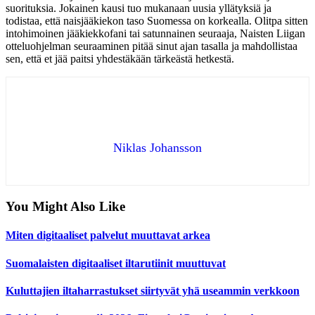
suorituksia. Jokainen kausi tuo mukanaan uusia yllätyksiä ja
todistaa, että naisjääkiekon taso Suomessa on korkealla. Olitpa sitten
intohimoinen jääkiekkofani tai satunnainen seuraaja, Naisten Liigan
otteluohjelman seuraaminen pitää sinut ajan tasalla ja mahdollistaa
sen, että et jää paitsi yhdestäkään tärkeästä hetkestä.
Niklas Johansson
You Might Also Like
Miten digitaaliset palvelut muuttavat arkea
Suomalaisten digitaaliset iltarutiinit muuttuvat
Kuluttajien iltaharrastukset siirtyvät yhä useammin verkkoon