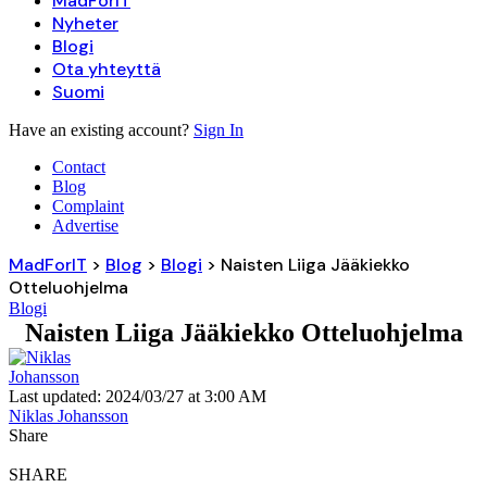
MadForIT
Nyheter
Blogi
Ota yhteyttä
Suomi
Have an existing account?
Sign In
Contact
Blog
Complaint
Advertise
MadForIT
>
Blog
>
Blogi
>
Naisten Liiga Jääkiekko
Otteluohjelma
Blogi
Naisten Liiga Jääkiekko Otteluohjelma
Last updated: 2024/03/27 at 3:00 AM
Niklas Johansson
Share
SHARE