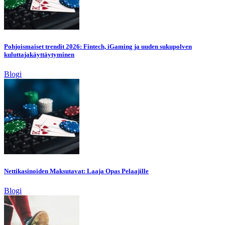
Pohjoismaiset trendit 2026: Fintech, iGaming ja uuden sukupolven
kuluttajakäyttäytyminen
Blogi
Nettikasinoiden Maksutavat: Laaja Opas Pelaajille
Blogi