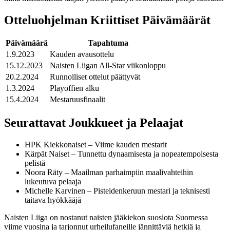
Otteluohjelman Kriittiset Päivämäärät
Päivämäärä
Tapahtuma
1.9.2023
Kauden avausottelu
15.12.2023
Naisten Liigan All-Star viikonloppu
20.2.2024
Runnolliset ottelut päättyvät
1.3.2024
Playoffien alku
15.4.2024
Mestaruusfinaalit
Seurattavat Joukkueet ja Pelaajat
HPK Kiekkonaiset – Viime kauden mestarit
Kärpät Naiset – Tunnettu dynaamisesta ja nopeatempoisesta
pelistä
Noora Räty – Maailman parhaimpiin maalivahteihin
lukeutuva pelaaja
Michelle Karvinen – Pisteidenkeruun mestari ja teknisesti
taitava hyökkääjä
Naisten Liiga on nostanut naisten jääkiekon suosiota Suomessa
viime vuosina ja tarjonnut urheilufaneille jännittäviä hetkiä ja