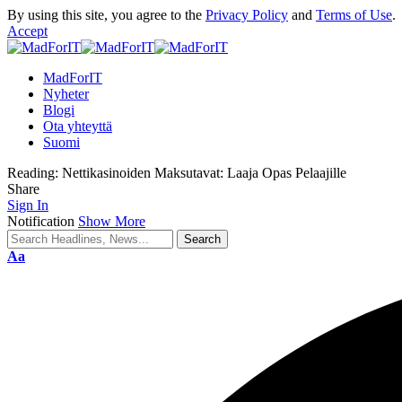
By using this site, you agree to the
Privacy Policy
and
Terms of Use
.
Accept
MadForIT
Nyheter
Blogi
Ota yhteyttä
Suomi
Reading:
Nettikasinoiden Maksutavat: Laaja Opas Pelaajille
Share
Sign In
Notification
Show More
Aa