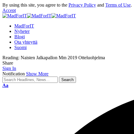
By using this site, you agree to the
Privacy Policy
and
Terms of Use
.
Accept
MadForIT
Nyheter
Blogi
Ota yhteyttä
Suomi
Reading:
Naisten Jalkapallon Mm 2019 Otteluohjelma
Share
Sign In
Notification
Show More
Aa