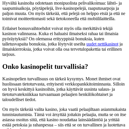
Hyvältä kasinolta odotetaan monipuolista pelivalikoimaa: lähtö- ja
saapumisaikoja, pöytäpelejä, live-kasinopelejä, raaputusarpoja ja
paljon muuta. On myös tärkeää, että pelejä on helppo etsiä ja että ne
toimivat moitteettomasti sekä tietokoneella että mobiililaitteilla.
Erilaiset bonusvaihtoehdot voivat myös olla merkittävä tekijä
kasinon valinnassa. Kuka ei haluaisi ilmaiseksi rahaa tai ilmaisia
pyöräytyksiä? On olemassa erityyppisiä bonuksia, kuten
talletusvapaita bonuksia, jotka löytyvät useilta
uudet nettikasinot
ja
ilmaiskierroksia, jotka voivat olla osa tervetulopakettia tai erillinen
tarjous.
Onko kasinopelit turvallisia?
Kasinopelien turvallisuus on tärkeä kysymys. Monet ihmiset ovat
huolissaan tietoturvasta, erityisesti verkkopankkitoiminnasta. Silloin
on hyvä keskittyä kasinoihin, jotka käyttävät uusinta salaus- ja
tietoturvatekniikkaa turvaamaan pelaajien henkilökohtaiset ja
taloudelliset tiedot.
On myös tärkeää valita kasino, joka vaatii pelaajiltaan asianmukaista
tunnistautumista. Tämä voi ärsyttää joitakin pelaajia, mutta se on itse
asiassa osoitus siitä, että kasino noudattaa lainsäädäntöä ja yrittää
estää petoksia ja rahanpesua – siis että se on turvallinen ja luotettava