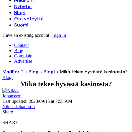
MadForIT
Nyheter
Blogi
Ota yhteyttä
Suomi
Have an existing account?
Sign In
Contact
Blog
Complaint
Advertise
MadForIT
>
Blog
>
Blogi
>
Mikä tekee hyvästä kasinosta?
Blogi
Mikä tekee hyvästä kasinosta?
Last updated: 2023/09/15 at 7:58 AM
Niklas Johansson
Share
SHARE