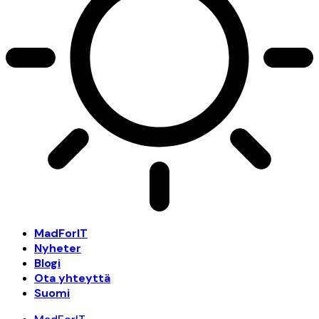
MadForIT
Nyheter
Blogi
Ota yhteyttä
Suomi