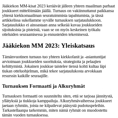
Jääkiekon MM-kisat 2023 keräävät jälleen yhteen maailman parhaat
joukkueet mittelöimään jäällä. Turnaus on vakiinnuttanut paikkansa
yhtenä kiekkomaailman seuratuimmista tapahtumista, ja tässä
artikkelissa sukellamme syvälle turnauksen sarjataulukkoon.
Sarjataulukko ei ainoastaan anna selkeää kuvaa joukkueiden
sijoituksista ja pisteistä, vaan se on myös keskeinen työkalu
otteluiden seuraamisessa ja ennusteiden tekemisessä.
Jääkiekon MM 2023: Yleiskatsaus
Tämänvuotinen turnaus tuo yhteen kiekkofanit ja -asiantuntijat
arvioimaan joukkueiden suorituksia, strategioita ja pelaajien
kehittymistä. Jokainen joukkue taistelee tiensä kohti kultaa läpi
tiukan otteluohjelman, mikä tekee sarjataulukosta arvokkaan
resurssin kaikille seuraajille.
Turnauksen Formaatti ja Alkuryhmät
Turnauksen formaatti on suunniteltu siten, että se tarjoaa jännitystä,
yllätyksiä ja tiukkoja kamppailuja. Alkuryhmävaiheessa joukkueet
jaetaan ryhmiin, joista ne kilpailevat pääsystä pudotuspeleihin.
Tarkastellaanpa tarkemmin, miten nämä ryhmät on muodostettu
tämän vuoden turnauksessa.