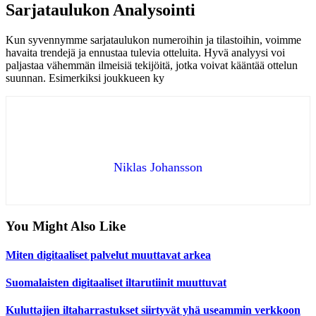
Sarjataulukon Analysointi
Kun syvennymme sarjataulukon numeroihin ja tilastoihin, voimme
havaita trendejä ja ennustaa tulevia otteluita. Hyvä analyysi voi
paljastaa vähemmän ilmeisiä tekijöitä, jotka voivat kääntää ottelun
suunnan. Esimerkiksi joukkueen ky
Niklas Johansson
You Might Also Like
Miten digitaaliset palvelut muuttavat arkea
Suomalaisten digitaaliset iltarutiinit muuttuvat
Kuluttajien iltaharrastukset siirtyvät yhä useammin verkkoon