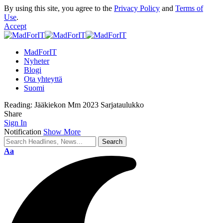
By using this site, you agree to the
Privacy Policy
and
Terms of
Use
.
Accept
MadForIT
Nyheter
Blogi
Ota yhteyttä
Suomi
Reading:
Jääkiekon Mm 2023 Sarjataulukko
Share
Sign In
Notification
Show More
Aa