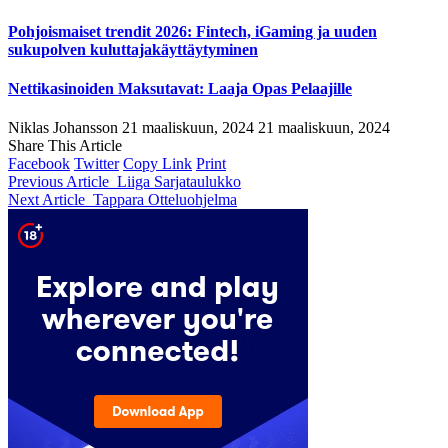
Pohjoismaiset trendit 2026: Fintech, iGaming ja uuden
sukupolven kuluttajakäyttäytyminen
Nettikasinoiden Maksutavat: Laaja Opas Pelaajille
Niklas Johansson
21 maaliskuun, 2024
21 maaliskuun, 2024
Share This Article
Facebook
Twitter
Copy Link
Print
Previous Article
Liiga Sarjataulukko
Next Article
Tappara Otteluohjelma