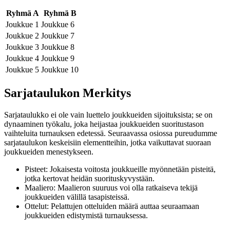
Ryhmä A
Ryhmä B
Joukkue 1
Joukkue 6
Joukkue 2
Joukkue 7
Joukkue 3
Joukkue 8
Joukkue 4
Joukkue 9
Joukkue 5
Joukkue 10
Sarjataulukon Merkitys
Sarjataulukko ei ole vain luettelo joukkueiden sijoituksista; se on
dynaaminen työkalu, joka heijastaa joukkueiden suoritustason
vaihteluita turnauksen edetessä. Seuraavassa osiossa pureudumme
sarjataulukon keskeisiin elementteihin, jotka vaikuttavat suoraan
joukkueiden menestykseen.
Pisteet: Jokaisesta voitosta joukkueille myönnetään pisteitä,
jotka kertovat heidän suorituskyvystään.
Maaliero: Maalieron suuruus voi olla ratkaiseva tekijä
joukkueiden välillä tasapisteissä.
Ottelut: Pelattujen otteluiden määrä auttaa seuraamaan
joukkueiden edistymistä turnauksessa.