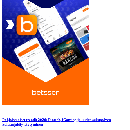
Pohjoismaiset trendit 2026: Fintech, iGaming ja uuden sukupolven
kuluttajakäyttäytyminen