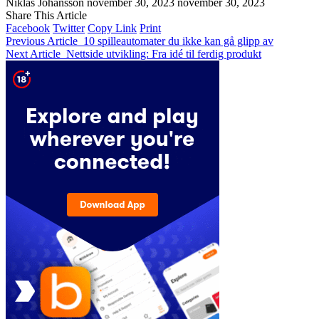
Niklas Johansson
november 30, 2023
november 30, 2023
Share This Article
Facebook
Twitter
Copy Link
Print
Previous Article
10 spilleautomater du ikke kan gå glipp av
Next Article
Nettside utvikling: Fra idé til ferdig produkt