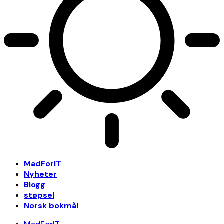
MadForIT
Nyheter
Blogg
støpsel
Norsk bokmål