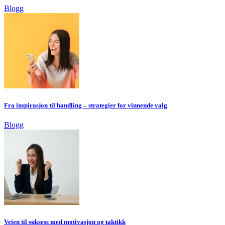
Blogg
Fra inspirasjon til handling – strategier for vinnende valg
Blogg
Veien til suksess med motivasjon og taktikk