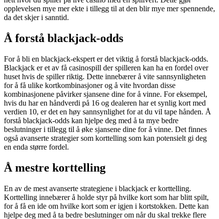
opplevelsen mye mer ekte i tillegg til at den blir mye mer spennende,
da det skjer i sanntid.
Å forstå blackjack-odds
For å bli en blackjack-ekspert er det viktig å forstå blackjack-odds.
Blackjack er et av få casinospill der spilleren kan ha en fordel over
huset hvis de spiller riktig. Dette innebærer å vite sannsynligheten
for å få ulike kortkombinasjoner og å vite hvordan disse
kombinasjonene påvirker sjansene dine for å vinne. For eksempel,
hvis du har en håndverdi på 16 og dealeren har et synlig kort med
verdien 10, er det en høy sannsynlighet for at du vil tape hånden. Å
forstå blackjack-odds kan hjelpe deg med å ta mye bedre
beslutninger i tillegg til å øke sjansene dine for å vinne. Det finnes
også avanserte strategier som korttelling som kan potensielt gi deg
en enda større fordel.
Å mestre korttelling
En av de mest avanserte strategiene i blackjack er korttelling.
Korttelling innebærer å holde styr på hvilke kort som har blitt spilt,
for å få en ide om hvilke kort som er igjen i kortstokken. Dette kan
hjelpe deg med å ta bedre beslutninger om når du skal trekke flere