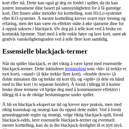
kort eller stå. Dette kan også gi deg en fordel i spillet, da du kan
justere innsatsene dine basert på sannsynligheten for å få gunstige
kort. Det finnes ulike metoder for korttelling, som Hi-Lo-systemet
eller KO-systemet. Å mestre korttelling krever svært mye trening og
erfaring, men det kan være en effektiv måte å øke sjansene dine for
å oppnå suksess i blackjack. Øv deg på å telle kort ved å bruke en
kortstokk hjemme. Start med å telle enkle høye og lave kort, samt øk
gradvis vanskelighetsgraden ved å telle flere kort samtidig.
Essensielle blackjack-termer
Når du spiller blackjack, er det viktig å være kjent med essensielle
blackjack-termer. Dette inkluderer
terminologi
som «hit» (å trekke et
nytt kort), «stand» (å ikke trekke flere kort), «double down» (å
doble innsatsen din og trekke ett kort til), og «split» (å dele en hånd
med to like kort i to separate hender). Å forstå i tillegg til å kunne
bruke disse termene vil hjelpe deg med å kommunisere effektivt i
tillegg til å ta de riktige beslutningene under spillet.
Å bli en blackjack-ekspert tar tid og krever mye praksis, men med
riktig kunnskap og strategi kan du oppnå dette målet. Ved å forstå
grunnleggende regler og strategi, velge riktig blackjack-spill, forstå
blackjack-odds, lære essensielle blackjack-termer og eventuelt
mestre korttelling, kan du ta din blackjack-ferdighet til et nytt nivå.