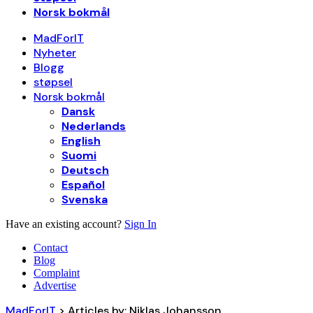
Norsk bokmål
MadForIT
Nyheter
Blogg
støpsel
Norsk bokmål
Dansk
Nederlands
English
Suomi
Deutsch
Español
Svenska
Have an existing account?
Sign In
Contact
Blog
Complaint
Advertise
MadForIT
>
Articles by: Niklas Johansson