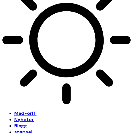
MadForIT
Nyheter
Blogg
støpsel