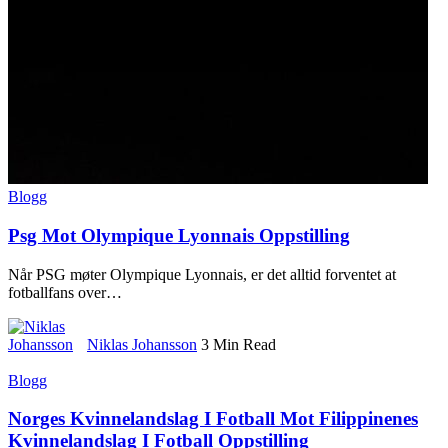
Blogg
Psg Mot Olympique Lyonnais Oppstilling
Når PSG møter Olympique Lyonnais, er det alltid forventet at
fotballfans over
…
Niklas Johansson
3 Min Read
Blogg
Norges Kvinnelandslag I Fotball Mot Filippinenes
Kvinnelandslag I Fotball Oppstilling