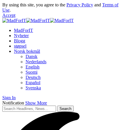
By using this site, you agree to the
Privacy Policy
and
Terms of
Use
.
Accept
MadForIT
Nyheter
Blogg
støpsel
Norsk bokmål
Dansk
Nederlands
English
Suomi
Deutsch
Español
Svenska
Sign In
Notification
Show More