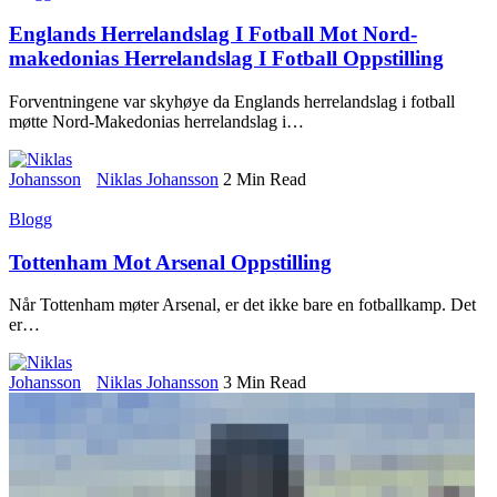
Englands Herrelandslag I Fotball Mot Nord-
makedonias Herrelandslag I Fotball Oppstilling
Forventningene var skyhøye da Englands herrelandslag i fotball
møtte Nord-Makedonias herrelandslag i
…
Niklas Johansson
2 Min Read
Blogg
Tottenham Mot Arsenal Oppstilling
Når Tottenham møter Arsenal, er det ikke bare en fotballkamp. Det
er
…
Niklas Johansson
3 Min Read