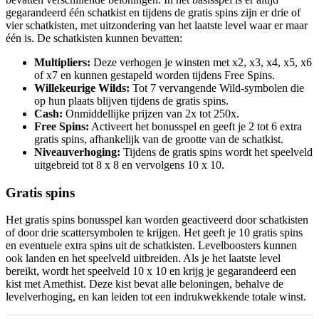
gegarandeerd één schatkist en tijdens de gratis spins zijn er drie of
vier schatkisten, met uitzondering van het laatste level waar er maar
één is. De schatkisten kunnen bevatten:
Multipliers:
Deze verhogen je winsten met x2, x3, x4, x5, x6
of x7 en kunnen gestapeld worden tijdens Free Spins.
Willekeurige Wilds:
Tot 7 vervangende Wild-symbolen die
op hun plaats blijven tijdens de gratis spins.
Cash:
Onmiddellijke prijzen van 2x tot 250x.
Free Spins:
Activeert het bonusspel en geeft je 2 tot 6 extra
gratis spins, afhankelijk van de grootte van de schatkist.
Niveauverhoging:
Tijdens de gratis spins wordt het speelveld
uitgebreid tot 8 x 8 en vervolgens 10 x 10.
Gratis spins
Het gratis spins bonusspel kan worden geactiveerd door schatkisten
of door drie scattersymbolen te krijgen. Het geeft je 10 gratis spins
en eventuele extra spins uit de schatkisten. Levelboosters kunnen
ook landen en het speelveld uitbreiden. Als je het laatste level
bereikt, wordt het speelveld 10 x 10 en krijg je gegarandeerd een
kist met Amethist. Deze kist bevat alle beloningen, behalve de
levelverhoging, en kan leiden tot een indrukwekkende totale winst.