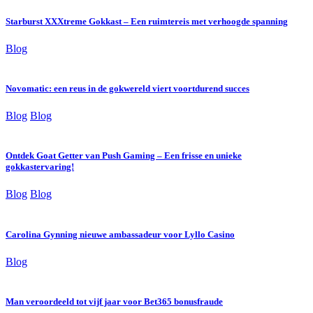
Starburst XXXtreme Gokkast – Een ruimtereis met verhoogde spanning
Blog
Novomatic: een reus in de gokwereld viert voortdurend succes
Blog
Blog
Ontdek Goat Getter van Push Gaming – Een frisse en unieke
gokkastervaring!
Blog
Blog
Carolina Gynning nieuwe ambassadeur voor Lyllo Casino
Blog
Man veroordeeld tot vijf jaar voor Bet365 bonusfraude