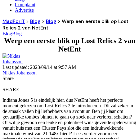
Complaint
Advertise
MadForIT
>
Blog
>
Blog
>
Werp een eerste blik op Lost
Relics 2 van NetEnt
Blog
Blog
Werp een eerste blik op Lost Relics 2 van
NetEnt
Last updated: 2023/09/14 at 9:57 AM
Niklas Johansson
Share
SHARE
Indiana Jones 5 is eindelijk hier, dus NetEnt heeft het perfecte
moment gekozen om Lost Relics 2 te introduceren. Dit zal zeker in
de smaak vallen bij liefhebbers van avontuur. Ben jij klaar om
gevaarlijke tombes binnen te gaan op zoek naar verloren schatten?
Of wil je gewoon een leuke en potentieel winstgevende spelervaring
vanuit huis met een Cluster Pays slot die een indrukwekkende
maximale winst van 21.148x biedt? Lees verder voor meer