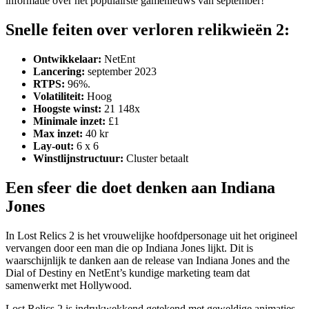
informatie over het populairste gamenieuws van september!
Snelle feiten over verloren relikwieën 2:
Ontwikkelaar:
NetEnt
Lancering:
september 2023
RTPS:
96%.
Volatiliteit:
Hoog
Hoogste winst:
21 148x
Minimale inzet:
£1
Max inzet:
40 kr
Lay-out:
6 x 6
Winstlijnstructuur:
Cluster betaalt
Een sfeer die doet denken aan Indiana
Jones
In Lost Relics 2 is het vrouwelijke hoofdpersonage uit het origineel
vervangen door een man die op Indiana Jones lijkt. Dit is
waarschijnlijk te danken aan de release van Indiana Jones and the
Dial of Destiny en NetEnt’s kundige marketing team dat
samenwerkt met Hollywood.
Lost Relics 2 is indrukwekkend getekend met geweldige animaties