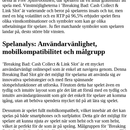
dessa är Free Spins-bonusen, där spelaren får ett antal gratissnurr att
spela med. Vinstmöjligheterna i ’Breaking Bad: Cash Collect &
Link Slot’ är varierande och beror på spelarens insats och tur, men
med en hög volatilitet och en RTP på 96,5% erbjuder spelet flera
olika vinstkombinationer och symboler som kan ge olika
utbetalningar för spelare. Ju fler matchande symboler som spelaren
landar på, desto större blir vinsten.
Spelanalys: Användarvänlighet,
mobilkompatibilitet och målgrupp
’Breaking Bad: Cash Collect & Link Slot’ är ett mycket
användarvänligt onlinespel som är enkel att navigera genom. Denna
Breaking Bad Slot gör det möjligt för spelarna att använda sig av
innovativa spelstrategier och med flera spännande
slotspelsfunktioner att utforska. Förutom detta har spelet även en
tydlig och intuitiv layout som gör det lätt att förstå med en tydlig och
intuitiv användargränssnitt som gör det enkelt för spelare att komma
igång, utan att behöva spendera mycket tid på att lära sig spelet.
Dessutom är spelet fullt mobilkompatibelt, vilket innebär att det kan
spelas på både smartphones och surfplattor. Detta gör det möjligt för
spelare att kunna njuta av spelet när som helst och var som helst,
vilket är perfekt för de som är på språng. Målgruppen för ’Breaking