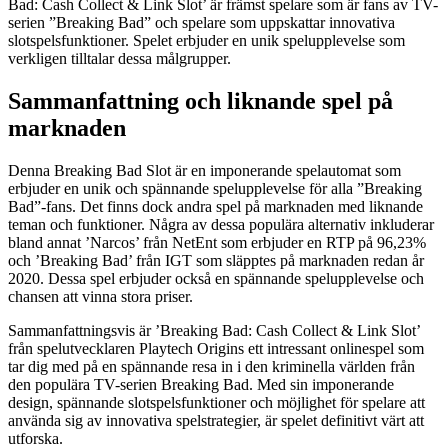
Bad: Cash Collect & Link Slot’ är främst spelare som är fans av TV-
serien ”Breaking Bad” och spelare som uppskattar innovativa
slotspelsfunktioner. Spelet erbjuder en unik spelupplevelse som
verkligen tilltalar dessa målgrupper.
Sammanfattning och liknande spel på
marknaden
Denna Breaking Bad Slot är en imponerande spelautomat som
erbjuder en unik och spännande spelupplevelse för alla ”Breaking
Bad”-fans. Det finns dock andra spel på marknaden med liknande
teman och funktioner. Några av dessa populära alternativ inkluderar
bland annat ’Narcos’ från NetEnt som erbjuder en RTP på 96,23%
och ’Breaking Bad’ från IGT som släpptes på marknaden redan år
2020. Dessa spel erbjuder också en spännande spelupplevelse och
chansen att vinna stora priser.
Sammanfattningsvis är ’Breaking Bad: Cash Collect & Link Slot’
från spelutvecklaren Playtech Origins ett intressant onlinespel som
tar dig med på en spännande resa in i den kriminella världen från
den populära TV-serien Breaking Bad. Med sin imponerande
design, spännande slotspelsfunktioner och möjlighet för spelare att
använda sig av innovativa spelstrategier, är spelet definitivt värt att
utforska.