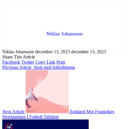
Niklas Johansson
Niklas Johansson
december 13, 2023
december 13, 2023
Share This Article
Facebook
Twitter
Copy Link
Print
Previous Article
Slots med fotbollstema
Next Article
England Mot Frankrikes
Herrlandslag I Fotboll Tidslinje