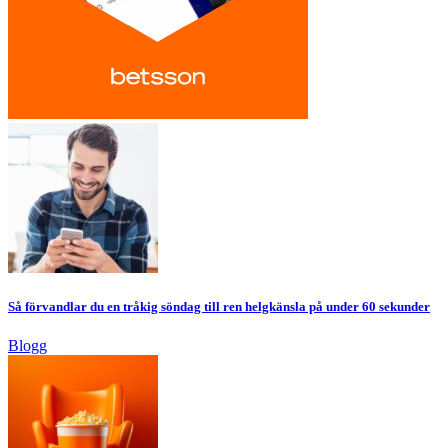
Så förvandlar du en tråkig söndag till ren helgkänsla på under 60 sekunder
Blogg