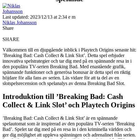
Last updated: 2023/12/13 at 2:34 e m
Niklas Johansson
Share
SHARE
Välkommen till en djupgående inblick i Playtech Origins senaste hit:
’Breaking Bad: Cash Collect & Link Slot’. Detta spel erbjuder
innovativa spelstrategier och tar dig med på en spännande resa in i
den populära TV-serien Breaking Bad. Med enastående grafik,
spännande funktioner och generösa bonusar är detta spel en riktig
höjdare för alla fans av serien. Läs vidare för att ta del av en
slotspelsrecension och spelanalys av denna Breaking Bad Slot.
Introduktion till ’Breaking Bad: Cash
Collect & Link Slot’ och Playtech Origins
’Breaking Bad: Cash Collect & Link Slot’ är en spännande
spelautomat som är inspirerad av den populära TV-serien ’Breaking
Bad’. Spelet tar dig med på en resa in i den kriminella världen och
ger dig möjlighet att uppleva spänningen och adrenalinet från serien.