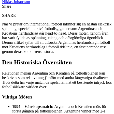
Niklas Johansson
Share
SHARE
När vi pratar om internationell fotboll infinner sig en nästan elektrisk
spänning, speciellt när två fotbollsgiganter som Argentinas och
Kroatiens herrlandslag går head-to-head. Deras möten genom åren
har varit fyllda av spänning, talang och oförglömliga ögonblick.
Denna artikel syftar till att utforska Argentinas herrlandslag i fotboll
mot Kroatiens herrlandslag i fotboll tidslinje, en fascinerande resa
genom deras konkurrenshistoria.
Den Historiska Översikten
Relationen mellan Argentina och Kroatien på fotbollsplanen kan
beskrivas som relativt ung jämfört med andra långvariga rivaliteter.
Trots detta har varje match de spelat lämnat ett bestående intryck hos
fotbollsälskare världen över.
Viktiga Möten
1994 – Vänskapsmatch:
Argentina och Kroatien möts för
första gången på fotbollsplanen. Argentina vinner med 2-1.