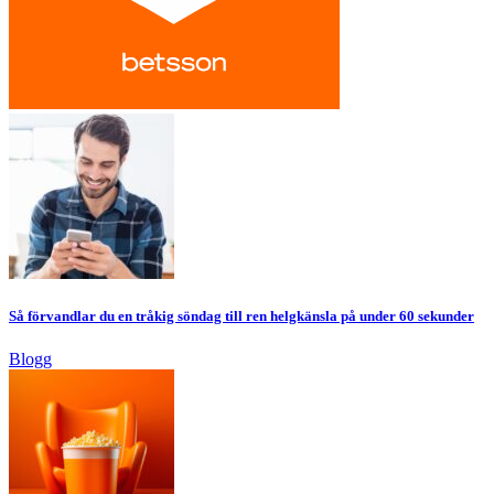
Så förvandlar du en tråkig söndag till ren helgkänsla på under 60 sekunder
Blogg