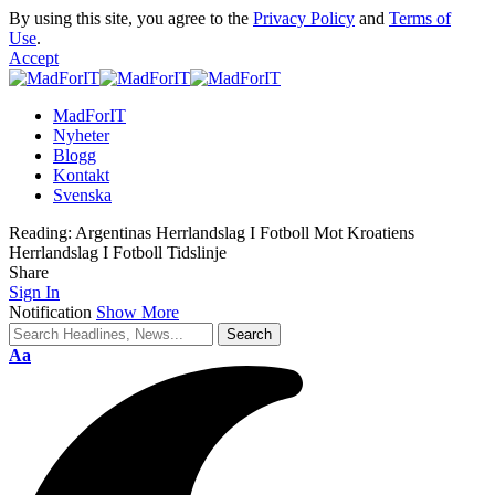
By using this site, you agree to the
Privacy Policy
and
Terms of
Use
.
Accept
MadForIT
Nyheter
Blogg
Kontakt
Svenska
Reading:
Argentinas Herrlandslag I Fotboll Mot Kroatiens
Herrlandslag I Fotboll Tidslinje
Share
Sign In
Notification
Show More
Aa