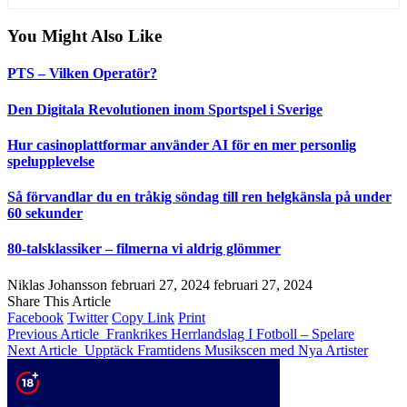
You Might Also Like
PTS – Vilken Operatör?
Den Digitala Revolutionen inom Sportspel i Sverige
Hur casinoplattformar använder AI för en mer personlig
spelupplevelse
Så förvandlar du en tråkig söndag till ren helgkänsla på under
60 sekunder
80-talsklassiker – filmerna vi aldrig glömmer
Niklas Johansson
februari 27, 2024
februari 27, 2024
Share This Article
Facebook
Twitter
Copy Link
Print
Previous Article
Frankrikes Herrlandslag I Fotboll – Spelare
Next Article
Upptäck Framtidens Musikscen med Nya Artister