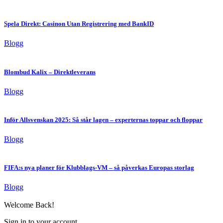
Spela Direkt: Casinon Utan Registrering med BankID
Blogg
Blombud Kalix – Direktleverans
Blogg
Inför Allsvenskan 2025: Så står lagen – experternas toppar och floppar
Blogg
FIFA:s nya planer för Klubblags-VM – så påverkas Europas storlag
Blogg
Welcome Back!
Sign in to your account