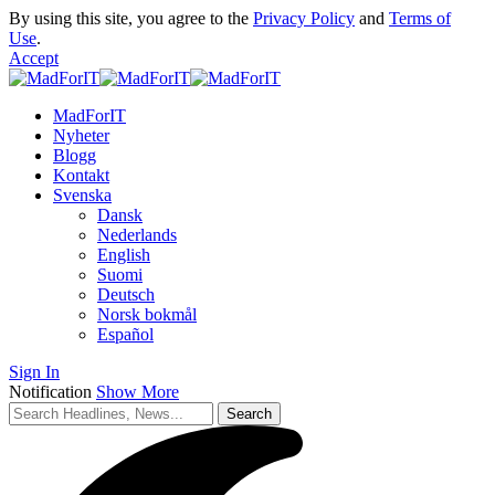
By using this site, you agree to the
Privacy Policy
and
Terms of
Use
.
Accept
MadForIT
Nyheter
Blogg
Kontakt
Svenska
Dansk
Nederlands
English
Suomi
Deutsch
Norsk bokmål
Español
Sign In
Notification
Show More